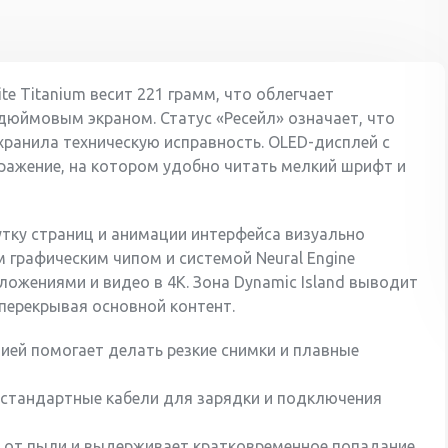
Тип разъема для
USB-C
зарядки
Вес
221 г
e Titanium весит 221 грамм, что облегчает
-дюймовым экраном. Статус «Ресейл» означает, что
хранила техническую исправность. OLED-дисплей с
бражение, на котором удобно читать мелкий шрифт и
утку страниц и анимации интерфейса визуально
 графическим чипом и системой Neural Engine
ложениями и видео в 4K. Зона Dynamic Island выводит
 перекрывая основной контент.
ией помогает делать резкие снимки и плавные
 стандартные кабели для зарядки и подключения
у от пыли и выдерживает кратковременное попадание