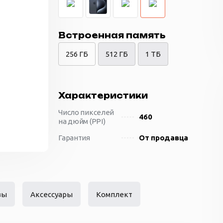
Встроенная память
256 ГБ
512 ГБ
1 ТБ
Характеристики
Число пикселей
460
на дюйм (PPI)
Гарантия
От продавца
Количество SIM-
Dual: nano SIM + eSIM
карт
Материал
титан
корпуса
вы
Аксессуары
Комплект
Размеры
76.7x159.9x8.25 мм
(ШxВxТ)