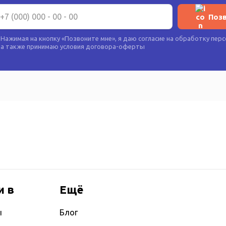
Поз
Нажимая на кнопку «
Позвоните мне
», я даю согласие на
обработку перс
а также принимаю условия
договора-оферты
и в
Ещё
ы
Блог