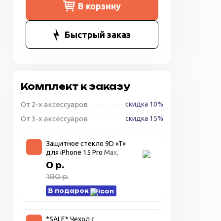
В корзину
Быстрый заказ
Комплект к заказу
От 2-х аксессуаров
скидка 10%
От 3-х аксессуаров
скидка 15%
Защитное стекло 9D «T»
для iPhone 15 Pro Max,
прозрачное + чёрная
0 р.
рамка
190 р.
В подарок
*SALE* Чехол с