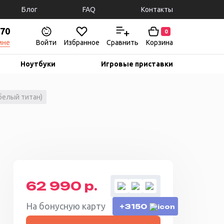
Блог
FAQ
Контакты
-70
0
мне
Войти
Избранное
Сравнить
Корзина
Ноутбуки
Игровые приставки
(белый титан)
62 990 р.
На бонусную карту
+3150