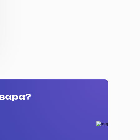
овара?