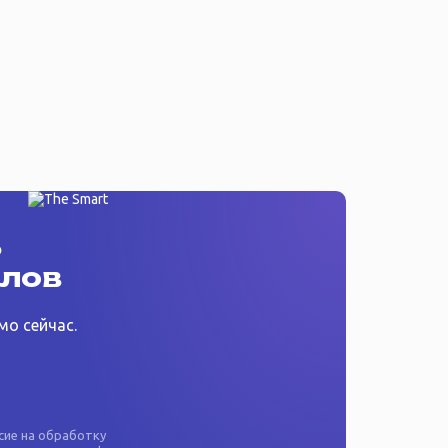
ь
ллов
мо сейчас.
асие на
обработку