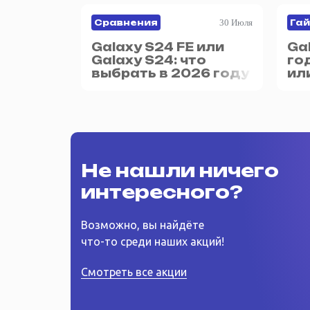
30 Июля
Сравнения
Га
Galaxy S24 FE или
Ga
Galaxy S24: что
го
выбрать в 2026 году
ил
Не нашли ничего
интересного?
Возможно, вы найдёте
что-то среди наших акций!
Смотреть все акции