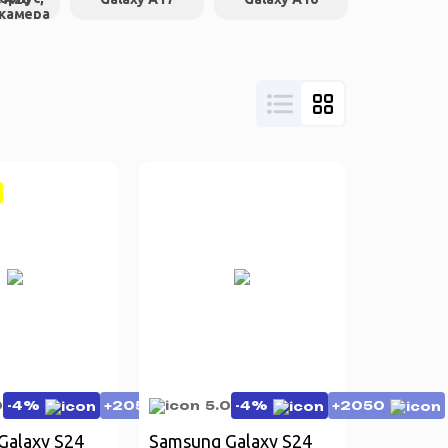
0
-4%
+2050
5.0
-4%
+2050
Galaxy S24
Samsung Galaxy S24