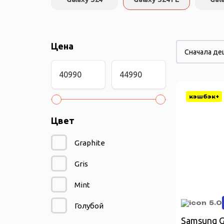
Цена
Сначала д
кэшбэк+
Цвет
Graphite
Gris
Mint
5.0
Голубой
Samsung G