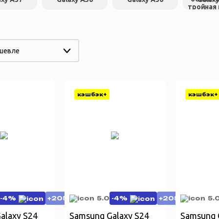
ешевле
кэшбэк+
кэшбэк+
-4%
+2050
5.0
-4%
+2050
5.
alaxy S24
Samsung Galaxy S24
Samsung 