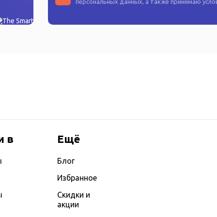
персональных данных
, а также принимаю усл
и в
Ещё
ы
Блог
Избранное
ы
Скидки и
акции
ы