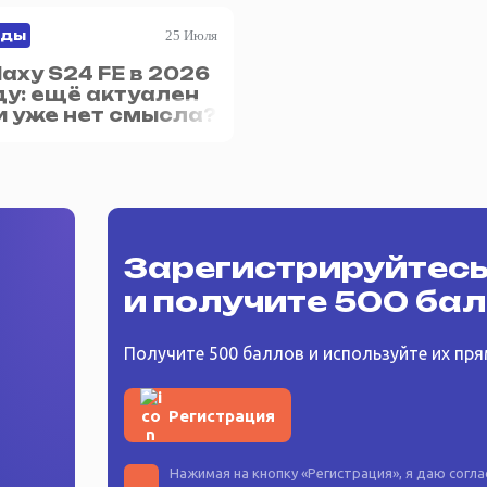
25 Июля
йды
laxy S24 FE в 2026
ду: ещё актуален
и уже нет смысла?
Зарегистрируйтес
и получите 500 ба
Получите 500 баллов и используйте их пря
Регистрация
Нажимая на кнопку «
Регистрация
», я даю согл