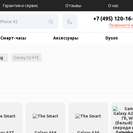
Гарантия и сервис
Отзывы
О нас
+7 (495) 120-16
Позвоните 
Смарт-часы
Аксессуары
Dyson
ng
Galaxy S24 FE
axy A37
Galaxy A56
Galaxy A36
Galax