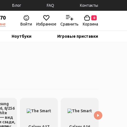
Блог
FAQ
Контакты
-70
0
мне
Войти
Избранное
Сравнить
Корзина
Ноутбуки
Игровые приставки
y A26
Galaxy A17
Galaxy A16