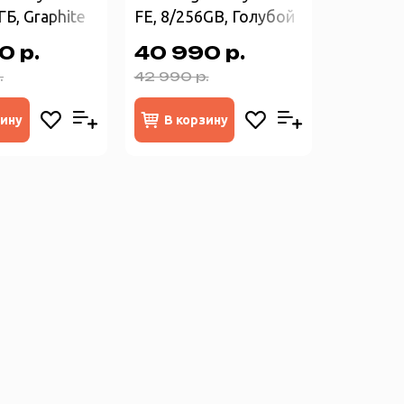
ГБ, Graphite
FE, 8/256GB, Голубой
0 р.
40 990 р.
.
42 990 р.
зину
В корзину