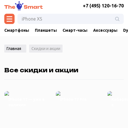
+7 (495) 120-16-70
Смартфоны
Планшеты
Смарт-часы
Аксессуары
Dy
Главная
Скидки и акции
Все скидки и акции
iPhone 17 — уже в
iPhone 17 Pro
Киберп
наличии
к