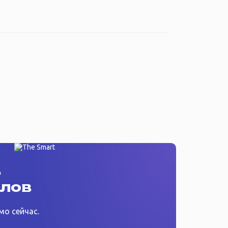
ь
ллов
мо сейчас.