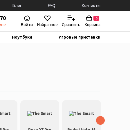
Блог
FAQ
Контакты
-70
0
мне
Войти
Избранное
Сравнить
Корзина
Ноутбуки
Игровые приставки
8 Pro
Poco X7 Pro
Redmi Note 15
Redmi Not