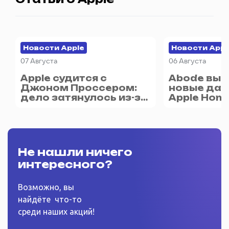
Новости Apple
Новости Appl
07 Августа
06 Августа
Apple судится с
Abode вып
Джоном Проссером:
новые дат
дело затянулось из-за
Apple Home
новорождённого
калитка п
Не нашли ничего
интересного?
Возможно, вы
найдёте
что-то
среди наших акций!