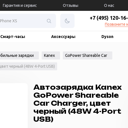
Гарантия и сервис
Отзывы
О нас
+7 (495) 120-16
Позвоните 
Смарт-часы
Аксессуары
Dyson
бильные зарядки
Kanex
GoPower Shareable Car
цвет черный (48W 4-Port USB)
Автозарядка Kanex
GoPower Shareable
Car Charger, цвет
черный (48W 4-Port
USB)