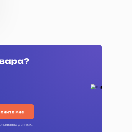
овара?
воните мне
ональных данных
,