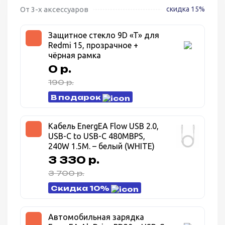
От 3-х аксессуаров
скидка 15%
Защитное стекло 9D «T» для
Redmi 15, прозрачное +
чёрная рамка
0 р.
190 р.
В подарок
Кабель EnergEA Flow USB 2.0,
USB-C to USB-C 480MBPS,
240W 1.5M. – белый (WHITE)
3 330 р.
3 700 р.
Скидка 10%
Автомобильная зарядка