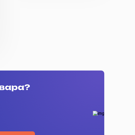
овара?