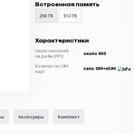
Встроенная память
256 ГБ
512 ГБ
Характеристики
Число пикселей
около 400
на дюйм (PPI)
Количество SIM-
nano SIM+eSIM
карт
Материал
металл и стекло
корпуса
Размеры
158.4 x 75.8 x 7.3
(ШxВxТ)
Вес
190 г
вы
Аксессуары
Комплект