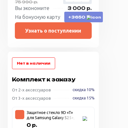
75 990 р.
Вы экономите
3 000 р.
На бонусную карту
+3650
Узнать о поступлении
Комплект к заказу
От 2-х аксессуаров
скидка 10%
От 3-х аксессуаров
скидка 15%
Защитное стекло 9D «T»
для Samsung Galaxy S25+,
прозрачное + чёрная
0 р.