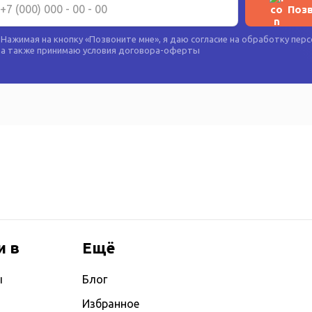
Поз
Нажимая на кнопку «
Позвоните мне
», я даю согласие на
обработку перс
а также принимаю условия
договора-оферты
и в
Ещё
ы
Блог
Избранное