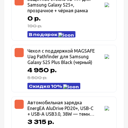
Samsung Galaxy S25+,
прозрачное + чёрная рамка
0 р.
190 р.
В подарок
Чехол с поддержкой MAGSAFE
Uag Pathfinder для Samsung
Galaxy S25 Plus Black (черный)
4 950 р.
5 500 р.
Скидка 10%
Автомобильная зарядка
EnergEA AluDrive PD20+, USB-C
+ USB-A USB3.0, 38W — темно
серый (Gunmetal)
3 315 р.