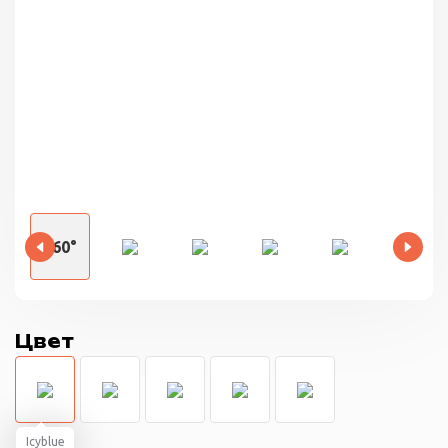
360°
Цвет
Icyblue