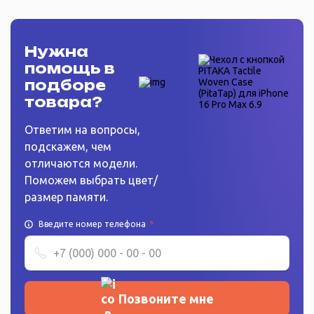
Нужна
помощь в
подборе
товара?
Ответим на вопросы,
подскажем, чем
отличаются модели.
Поможем выбрать цвет/
размер памяти.
Введите номер телефона
*
Позвоните мне