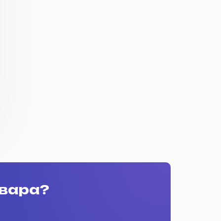
овара?