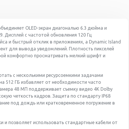
Тип разъема для
USB-C
зарядки
Вес
177 г
объединяет OLED-экран диагональю 6.3 дюйма и
9. Дисплей с частотой обновления 120 Гц
са и быстрый отклик в приложениях, а Dynamic Island
мент для вывода уведомлений. Плотность пикселей
торой комфортно просматривать мелкий шрифт и
отать с несколькими ресурсоемкими задачами
на 512 ГБ избавляет от необходимости часто
амера 48 МП поддерживает съемку видео 4K Dolby
ысокую четкость кадров. Защита по стандарту IP68
ание под дождь или кратковременное погружение в
и и позволяет использовать стандартные кабели от