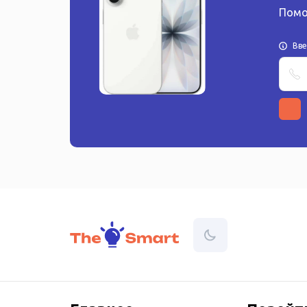
Помо
Вв