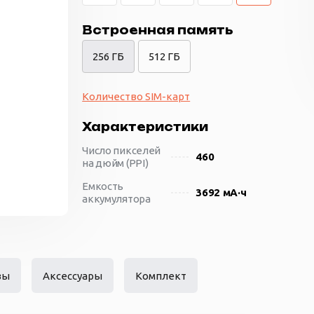
Встроенная память
256 ГБ
512 ГБ
Количество SIM-карт
Характеристики
Число пикселей
460
на дюйм (PPI)
Емкость
3692 мА·ч
аккумулятора
Количество SIM-
nano-SIM + eSIM
карт
Материал
алюминий
корпуса
вы
Аксессуары
Комплект
Размеры
71.5x149.6x7.95 мм
(ШxВxТ)