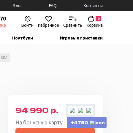
Блог
FAQ
Контакты
-70
0
мне
Войти
Избранное
Сравнить
Корзина
Ноутбуки
Игровые приставки
eSIM
Б
94 990 р.
На бонусную карту
+4750