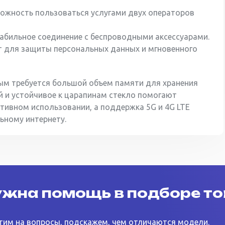
можность пользоваться услугами двух операторов
стабильное соединение с беспроводными аксессуарами.
т для защиты персональных данных и мгновенного
м требуется большой объем памяти для хранения
й и устойчивое к царапинам стекло помогают
ктивном использовании, а поддержка 5G и 4G LTE
ьному интернету.
жна помощь в подборе т
тим на вопросы, подскажем, чем отличаются модели.