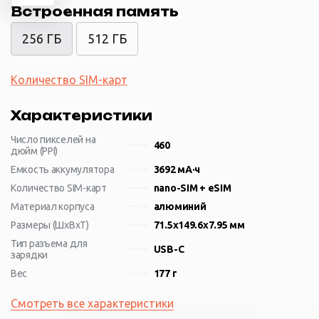
Встроенная память
256 ГБ
512 ГБ
Количество SIM-карт
Характеристики
Число пикселей на
460
дюйм (PPI)
Емкость аккумулятора
3692 мА·ч
Количество SIM-карт
nano-SIM + eSIM
Материал корпуса
алюминий
Размеры (ШxВxТ)
71.5x149.6x7.95 мм
Тип разъема для
USB-C
зарядки
Вес
177 г
Смотреть все характеристики