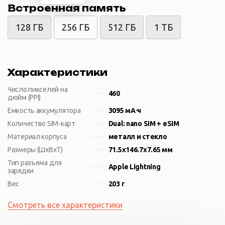
Встроенная память
128 ГБ
256 ГБ
512 ГБ
1 ТБ
Характеристики
Число пикселей на
460
дюйм (PPI)
Емкость аккумулятора
3095 мА⋅ч
Количество SIM-карт
Dual: nano SIM + eSIM
Материал корпуса
металл и стекло
Размеры (ШxВxТ)
71.5x146.7x7.65 мм
Тип разъема для
Apple Lightning
зарядки
Вес
203 г
Смотреть все характеристики