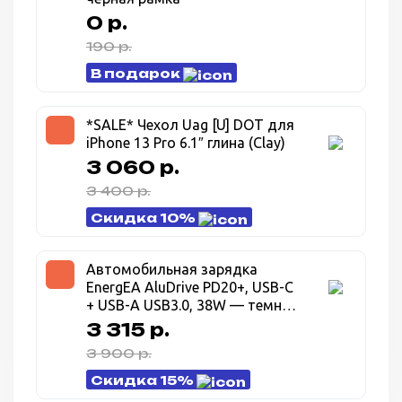
0 р.
190 р.
В подарок
*SALE* Чехол Uag [U] DOT для
iPhone 13 Pro 6.1″ глина (Clay)
3 060 р.
3 400 р.
Скидка 10%
Автомобильная зарядка
EnergEA AluDrive PD20+, USB-C
+ USB-A USB3.0, 38W — темно
серый (Gunmetal)
3 315 р.
3 900 р.
Скидка 15%