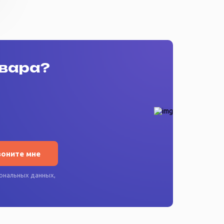
овара?
воните мне
ональных данных
,