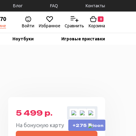
Блог
FAQ
Контакты
-70
0
мне
Войти
Избранное
Сравнить
Корзина
Ноутбуки
Игровые приставки
5 499 р.
На бонусную карту
+275