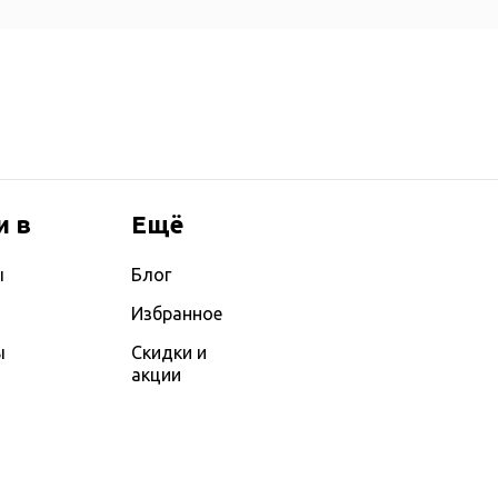
и в
Ещё
ы
Блог
Избранное
ы
Скидки и
акции
ы