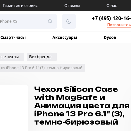
Гарантия и сервис
Отзывы
О нас
+7 (495) 120-16
Позвоните 
Смарт-часы
Аксессуары
Dyson
ые чехлы
Без бренда
ля iPhone 13 Pro 6.1″ (3), темно-бирюзовый
Чехол Silicon Case
with MagSafe и
Анимация цвета для
iPhone 13 Pro 6.1" (3),
темно-бирюзовый