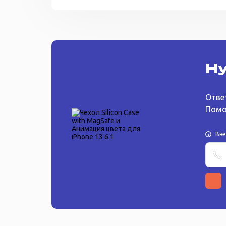
Ну
Отве
Помо
Вв