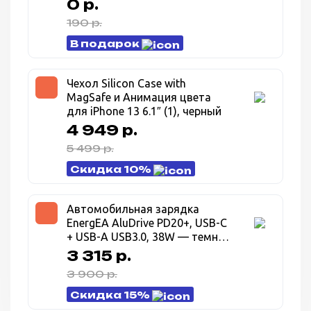
0 р.
190 р.
В подарок
Чехол Silicon Case with
MagSafe и Анимация цвета
для iPhone 13 6.1″ (1), черный
4 949 р.
5 499 р.
Скидка 10%
Автомобильная зарядка
EnergEA AluDrive PD20+, USB-C
+ USB-A USB3.0, 38W — темно
серый (Gunmetal)
3 315 р.
3 900 р.
Скидка 15%