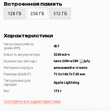
Встроенная память
128 ГБ
256 ГБ
512 ГБ
Характеристики
Число пикселей на
457
дюйм (PPI)
Емкость аккумулятора
3240 мА⋅ч
nano SIM+eSIM
Количество SIM-карт
Материал корпуса
алюминий и стекло
Размеры (ШxВxТ)
71.5x146.7x7.65 мм
Тип разъема для
Apple Lightning
зарядки
Вес
173 г
Смотреть все характеристики