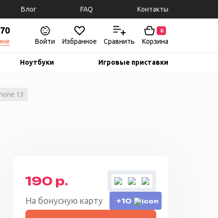
Блог
FAQ
Контакты
-70
0
мне
Войти
Избранное
Сравнить
Корзина
Ноутбуки
Игровые приставки
hone 13
190 р.
На бонусную карту
+10