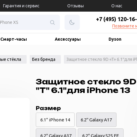
Гарантия и сервис
Отзывы
О нас
+7 (495) 120-16
Позвоните 
Смарт-часы
Аксессуары
Dyson
ые стёкла
Без бренда
Защитное стекло 9D «T» 6.1″для iP
Защитное стекло 9D
"T" 6.1"для iPhone 13
Размер
6.1" iPhone 14
6.2" Galaxy A17
6.2" Galaxy A37
6.2" Galaxy S25 FE