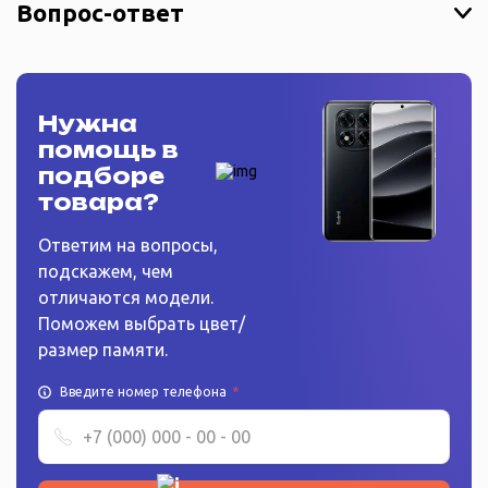
Вопрос-ответ
Нужна
помощь в
подборе
товара?
Ответим на вопросы,
подскажем, чем
отличаются модели.
Поможем выбрать цвет/
размер памяти.
Введите номер телефона
*