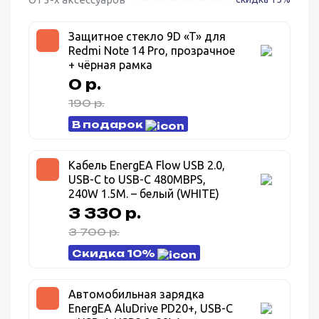
Защитное стекло 9D «T» для
Redmi Note 14 Pro, прозрачное
+ чёрная рамка
0 р.
190 р.
В подарок
Кабель EnergEA Flow USB 2.0,
USB-C to USB-C 480MBPS,
240W 1.5M. – белый (WHITE)
3 330 р.
3 700 р.
Скидка 10%
Автомобильная зарядка
EnergEA AluDrive PD20+, USB-C