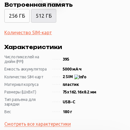
Встроенная память
256 ГБ
512 ГБ
Количество SIM-карт
Характеристики
Число пикселей на
395
дюйм (PPI)
Емкость аккумулятора
5000 мА⋅ч
2 SIM
Количество SIM-карт
Материал корпуса
пластик
Размеры (ШxВxТ)
75x162.16x8.2 мм
Тип разъема для
USB-C
зарядки
Вес
180 г
Смотреть все характеристики