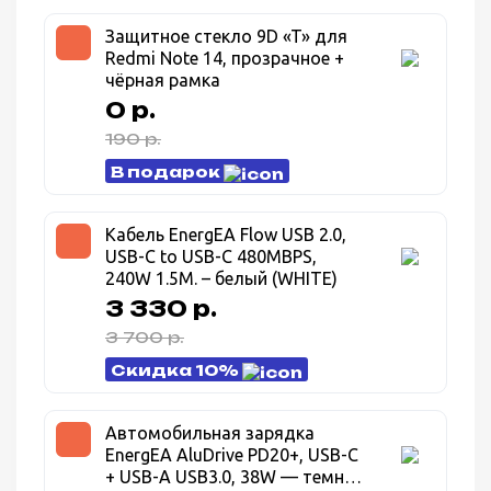
Защитное стекло 9D «T» для
Redmi Note 14, прозрачное +
чёрная рамка
0 р.
190 р.
В подарок
Кабель EnergEA Flow USB 2.0,
USB-C to USB-C 480MBPS,
240W 1.5M. – белый (WHITE)
3 330 р.
3 700 р.
Скидка 10%
Автомобильная зарядка
EnergEA AluDrive PD20+, USB-C
+ USB-A USB3.0, 38W — темно