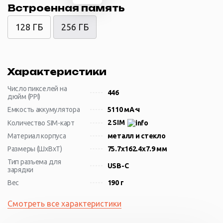
Встроенная память
128 ГБ
256 ГБ
Характеристики
Число пикселей на
446
дюйм (PPI)
Емкость аккумулятора
5110 мА⋅ч
2 SIM
Количество SIM-карт
Материал корпуса
металл и стекло
Размеры (ШxВxТ)
75.7x162.4x7.9 мм
Тип разъема для
USB-C
зарядки
Вес
190 г
Смотреть все характеристики