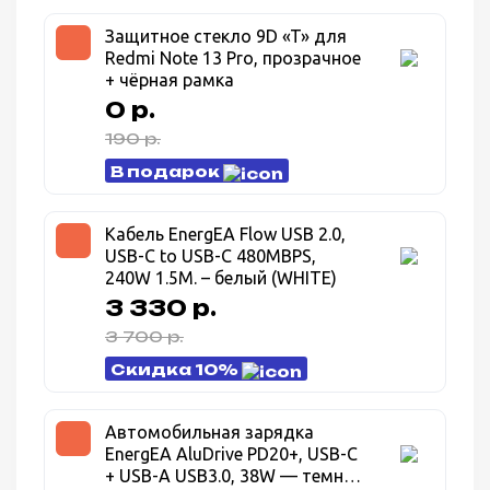
Защитное стекло 9D «T» для
Redmi Note 13 Pro, прозрачное
+ чёрная рамка
0 р.
190 р.
В подарок
Кабель EnergEA Flow USB 2.0,
USB-C to USB-C 480MBPS,
240W 1.5M. – белый (WHITE)
3 330 р.
3 700 р.
Скидка 10%
Автомобильная зарядка
EnergEA AluDrive PD20+, USB-C
+ USB-A USB3.0, 38W — темно