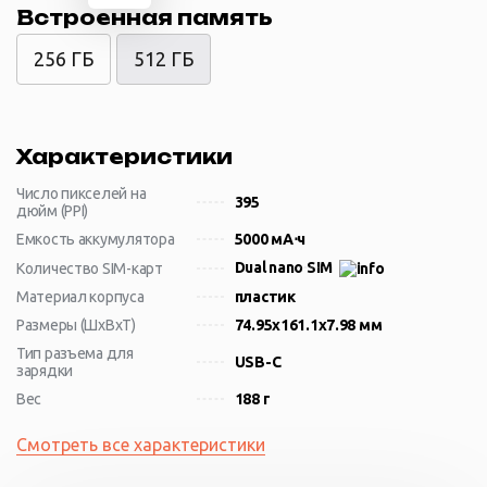
Встроенная память
256 ГБ
512 ГБ
Характеристики
Число пикселей на
395
дюйм (PPI)
Емкость аккумулятора
5000 мА⋅ч
Dual nano SIM
Количество SIM-карт
Материал корпуса
пластик
Размеры (ШxВxТ)
74.95x161.1x7.98 мм
Тип разъема для
USB-C
зарядки
Вес
188 г
Смотреть все характеристики