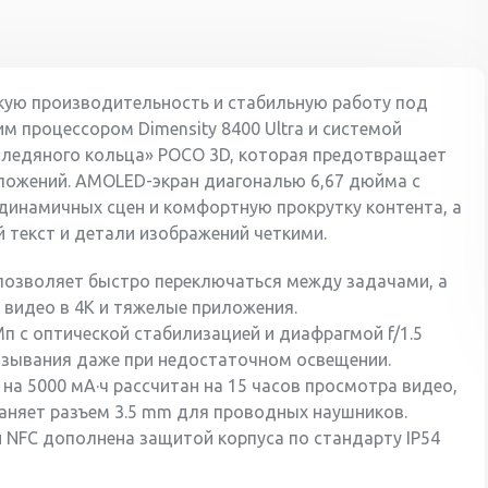
окую производительность и стабильную работу под
м процессором Dimensity 8400 Ultra и системой
й «ледяного кольца» POCO 3D, которая предотвращает
иложений. AMOLED-экран диагональю 6,67 дюйма с
 динамичных сцен и комфортную прокрутку контента, а
й текст и детали изображений четкими.
 позволяет быстро переключаться между задачами, а
 видео в 4K и тяжелые приложения.
Мп с оптической стабилизацией и диафрагмой f/1.5
мазывания даже при недостаточном освещении.
на 5000 мА·ч рассчитан на 15 часов просмотра видео,
аняет разъем 3.5 mm для проводных наушников.
 и NFC дополнена защитой корпуса по стандарту IP54