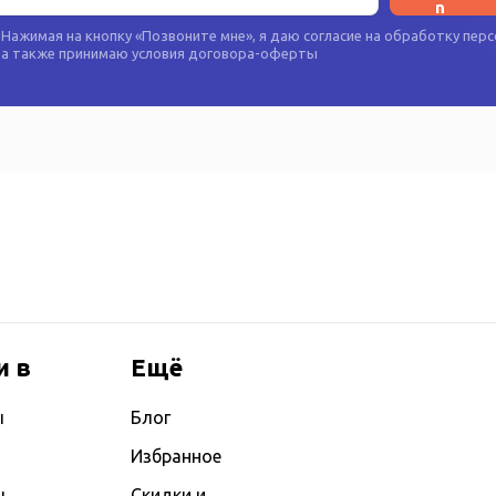
Нажимая на кнопку «
Позвоните мне
», я даю согласие на
обработку перс
а также принимаю условия
договора-оферты
и в
Ещё
ы
Блог
Избранное
ы
Скидки и