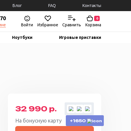
Блог
FAQ
Контакты
-70
0
мне
Войти
Избранное
Сравнить
Корзина
Ноутбуки
Игровые приставки
32 990 р.
На бонусную карту
+1650