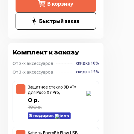
В корзину
Быстрый заказ
Комплект к заказу
От 2-х аксессуаров
скидка 10%
От 3-х аксессуаров
скидка 15%
Защитное стекло 9D «T»
для Poco X7 Pro,
прозрачное + чёрная
0 р.
рамка
190 р.
В подарок
Кабель EnergEA Flow USB