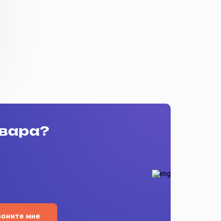
овара?
воните мне