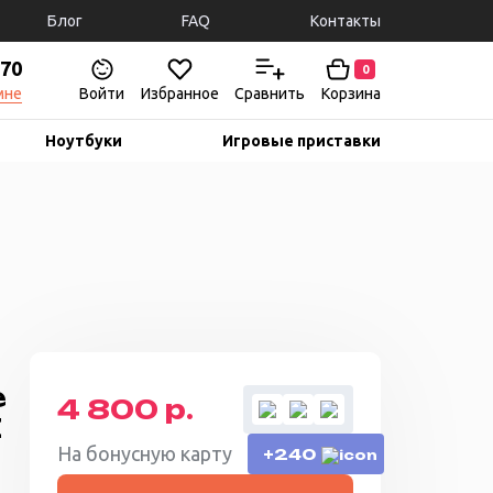
Блог
FAQ
Контакты
-70
0
мне
Войти
Избранное
Сравнить
Корзина
Ноутбуки
Игровые приставки
e
4 800 р.
E
На бонусную карту
+240