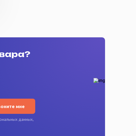
овара?
воните мне
ональных данных
,