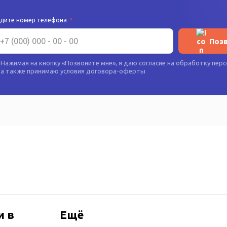
едите номер телефона
*
Поз
Нажимая на кнопку «
Позвоните мне
», я даю согласие на
обработку перс
а также принимаю условия
договора-оферты
и в
Ещё