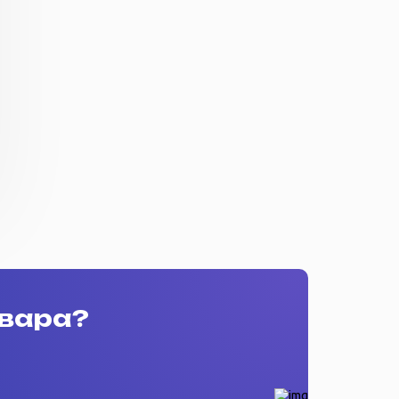
овара?