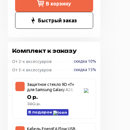
В корзину
Быстрый заказ
Комплект к заказу
От 2-х аксессуаров
скидка 10%
От 3-х аксессуаров
скидка 15%
Защитное стекло 9D «T»
для Samsung Galaxy A26,
прозрачное + чёрная
0 р.
рамка
190 р.
В подарок
Кабель EnergEA Flow USB