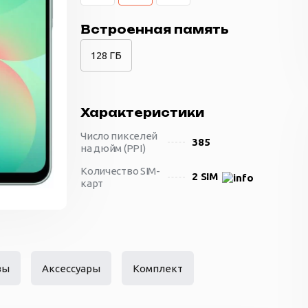
Встроенная память
128 ГБ
Характеристики
Число пикселей
385
на дюйм (PPI)
Количество SIM-
2 SIM
карт
Материал
стекло
корпуса
Размеры
164 x 77.5 x 7.7
(ШxВxТ)
вы
Аксессуары
Комплект
Вес
200 г