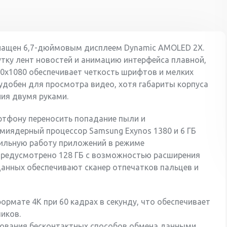
оснащен 6,7-дюймовым дисплеем Dynamic AMOLED 2X.
утку лент новостей и анимацию интерфейса плавной,
40x1080 обеспечивает четкость шрифтов и мелких
 удобен для просмотра видео, хотя габариты корпуса
ния двумя руками.
ртфону переносить попадание пыли и
ьмиядерный процессор Samsung Exynos 1380 и 6 ГБ
ильную работу приложений в режиме
предусмотрено 128 ГБ с возможностью расширения
анных обеспечивают сканер отпечатков пальцев и
ормате 4K при 60 кадрах в секунду, что обеспечивает
иков.
ования бесконтактных способов обмена данными.