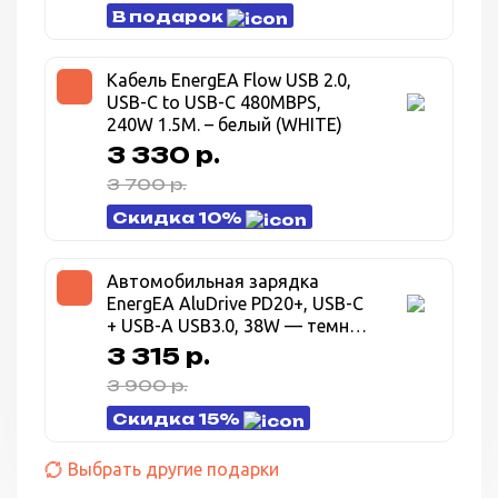
В подарок
Кабель EnergEA Flow USB 2.0,
USB-C to USB-C 480MBPS,
240W 1.5M. – белый (WHITE)
3 330 р.
3 700 р.
Скидка 10%
Автомобильная зарядка
EnergEA AluDrive PD20+, USB-C
+ USB-A USB3.0, 38W — темно
серый (Gunmetal)
3 315 р.
3 900 р.
Скидка 15%
Выбрать другие подарки