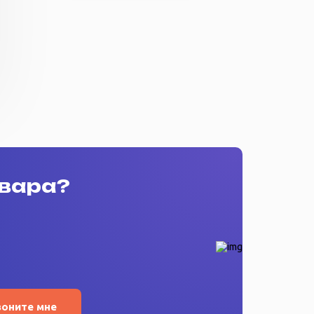
овара?
воните мне