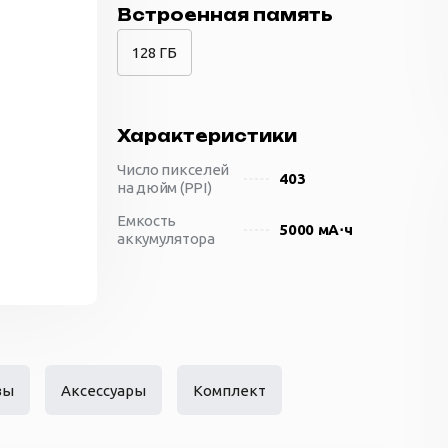
Встроенная память
128 ГБ
Характеристики
Число пикселей
403
на дюйм (PPI)
Емкость
5000 мА⋅ч
аккумулятора
Количество SIM-
Dual: nano SIM + eSIM
карт
Материал
стекло и пластик
корпуса
Размеры
76.7x158.2x8.2 мм
вы
Аксессуары
Комплект
(ШxВxТ)
Вес
202 г