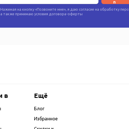
Нажимая на кнопку «
Позвоните мне
», я даю согласие на
обработку перс
а также принимаю условия
договора-оферты
и в
Ещё
ы
Блог
Избранное
ы
Скидки и