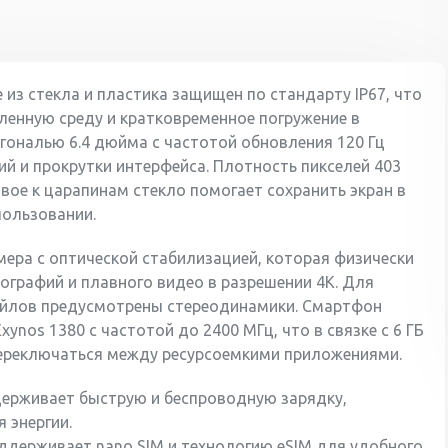
 из стекла и пластика защищен по стандарту IP67, что
енную среду и кратковременное погружение в
гональю 6.4 дюйма с частотой обновления 120 Гц
й и прокрутки интерфейса. Плотность пикселей 403
ивое к царапинам стекло помогает сохранить экран в
пользовании.
мера с оптической стабилизацией, которая физически
ографий и плавного видео в разрешении 4K. Для
айлов предусмотрены стереодинамики. Смартфон
ynos 1380 с частотой до 2400 МГц, что в связке с 6 ГБ
ереключаться между ресурсоемкими приложениями.
ерживает быструю и беспроводную зарядку,
 энергии.
ддерживает nano SIM и технологию eSIM для удобного