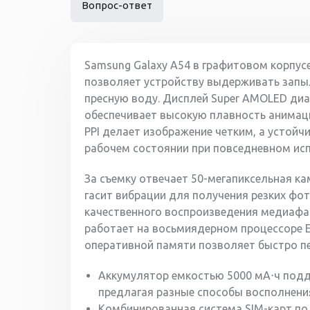
Вопрос-ответ
Samsung Galaxy A54 в графитовом корпусе
позволяет устройству выдерживать запыл
пресную воду. Дисплей Super AMOLED диа
обеспечивает высокую плавность анимаци
PPI делает изображение четким, а устойч
рабочем состоянии при повседневном ис
За съемку отвечает 50-мегапиксельная ка
гасит вибрации для получения резких фот
качественного воспроизведения медиаф
работает на восьмиядерном процессоре Ex
оперативной памяти позволяет быстро п
Аккумулятор емкостью 5000 мА⋅ч подд
предлагая разные способы восполнения
Комбинированная система SIM-карт по