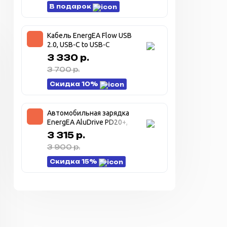
В подарок
Кабель EnergEA Flow USB
2.0, USB-C to USB-C
480MBPS, 240W 1.5M. –
3 330 р.
белый (WHITE)
3 700 р.
Скидка 10%
Автомобильная зарядка
EnergEA AluDrive PD20+,
USB-C + USB-A USB3.0,
3 315 р.
38W — темно серый
3 900 р.
(Gunmetal)
Скидка 15%