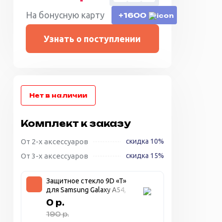
На бонусную карту
+1600
Узнать о поступлении
Комплект к заказу
От 2-х аксессуаров
скидка 10%
От 3-х аксессуаров
скидка 15%
Защитное стекло 9D «T»
для Samsung Galaxy A54,
прозрачное + чёрная
0 р.
рамка
190 р.