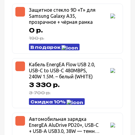
Защитное стекло 9D «T» для
Samsung Galaxy A35,
прозрачное + чёрная рамка
0 р.
190 р.
В подарок
Кабель EnergEA Flow USB 2.0,
USB-C to USB-C 480MBPS,
240W 1.5M. – белый (WHITE)
3 330 р.
3 700 р.
Скидка 10%
Автомобильная зарядка
EnergEA AluDrive PD20+, USB-C
+ USB-A USB3.0, 38W — темно