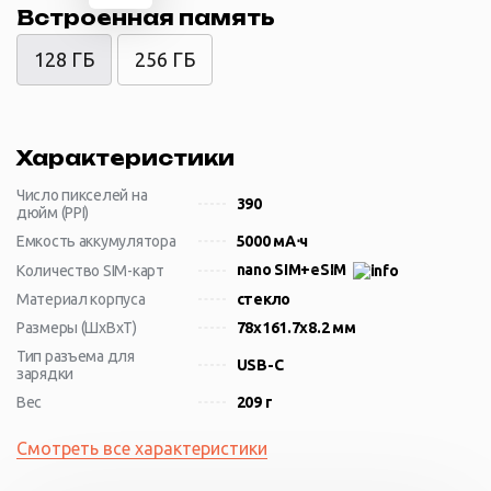
Встроенная память
128 ГБ
256 ГБ
Характеристики
Число пикселей на
390
дюйм (PPI)
Емкость аккумулятора
5000 мА⋅ч
nano SIM+eSIM
Количество SIM-карт
Материал корпуса
стекло
Размеры (ШxВxТ)
78x161.7x8.2 мм
Тип разъема для
USB-C
зарядки
Вес
209 г
Смотреть все характеристики