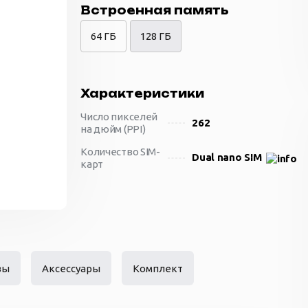
Встроенная память
64 ГБ
128 ГБ
Характеристики
Число пикселей
262
на дюйм (PPI)
Количество SIM-
Dual nano SIM
карт
Материал
пластик
корпуса
Вес
189 г
вы
Аксессуары
Комплект