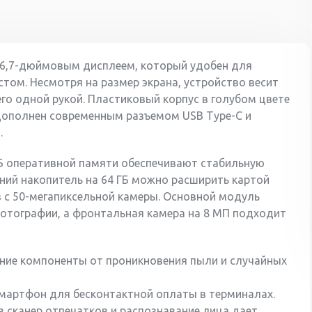
 6,7-дюймовым дисплеем, который удобен для
том. Несмотря на размер экрана, устройство весит
го одной рукой. Пластиковый корпус в голубом цвете
 дополнен современным разъемом USB Type-C и
.
ГБ оперативной памяти обеспечивают стабильную
нний накопитель на 64 ГБ можно расширить картой
 с 50-мегапиксельной камеры. Основной модуль
отографии, а фронтальная камера на 8 МП подходит
нние компоненты от проникновения пыли и случайных
мартфон для бесконтактной оплаты в терминалах.
 сканер отпечатков и распознавание лица дает