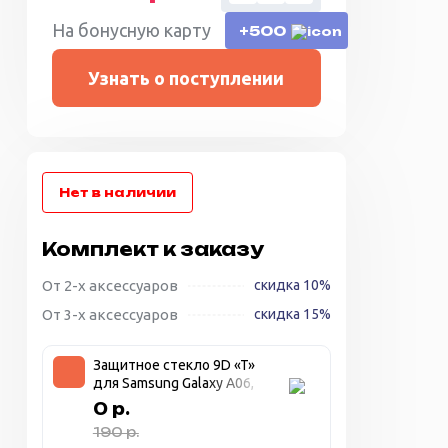
На бонусную карту
+500
Узнать о поступлении
Комплект к заказу
От 2-х аксессуаров
скидка 10%
От 3-х аксессуаров
скидка 15%
Защитное стекло 9D «T»
для Samsung Galaxy A06,
прозрачное + чёрная
0 р.
рамка
190 р.