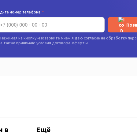
едите номер телефона
*
Поз
Нажимая на кнопку «
Позвоните мне
», я даю согласие на
обработку перс
а также принимаю условия
договора-оферты
и в
Ещё