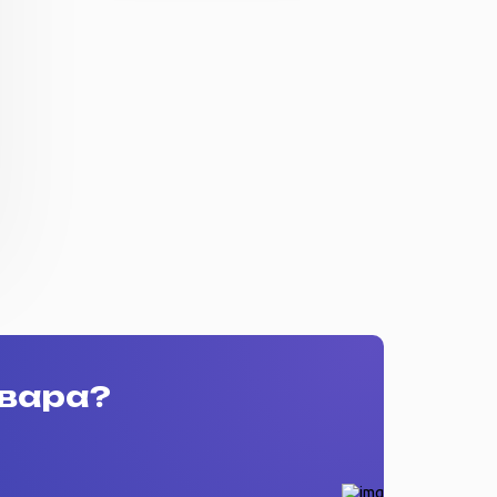
овара?