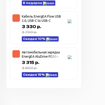
В подарок
Кабель EnergEA Flow USB
2.0, USB-C to USB-C
480MBPS, 240W 1.5M. –
3 330 р.
белый (WHITE)
3 700 р.
Скидка 10%
Автомобильная зарядка
EnergEA AluDrive PD20+,
USB-C + USB-A USB3.0,
3 315 р.
38W — темно серый
3 900 р.
(Gunmetal)
Скидка 15%