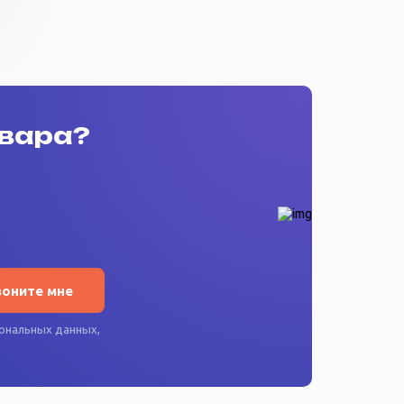
овара?
воните мне
ональных данных
,