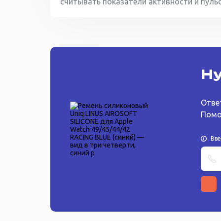
считывать показатели активности и пульс
Ну
Отве
Помо
Вв