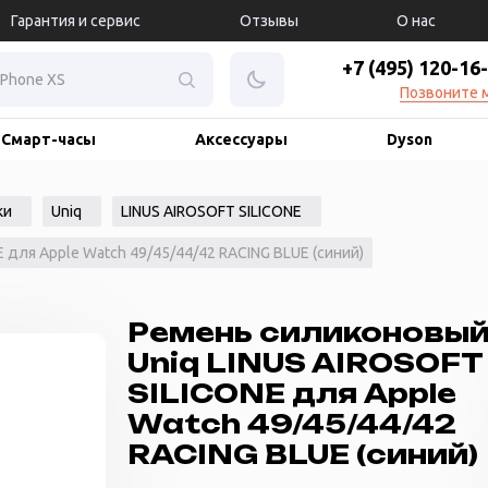
Гарантия и сервис
Отзывы
О нас
+7 (495) 120-16
Позвоните 
Смарт-часы
Аксессуары
Dyson
ки
Uniq
LINUS AIROSOFT SILICONE
 для Apple Watch 49/45/44/42 RACING BLUE (синий)
Ремень силиконовы
Uniq LINUS AIROSOFT
SILICONE для Apple
Watch 49/45/44/42
RACING BLUE (синий)