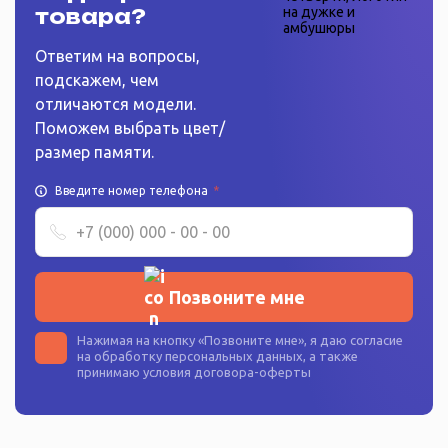
товара?
Ответим на вопросы,
подскажем, чем
отличаются модели.
Поможем выбрать цвет/
размер памяти.
Введите номер телефона
*
Позвоните мне
Нажимая на кнопку «
Позвоните мне
», я даю согласие
на
обработку персональных данных
, а также
принимаю условия
договора-оферты