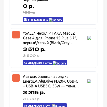
0 р.
190 р.
В подарок
*SALE* Чехол PITAKA MagEZ
Case 4 для iPhone 15 Plus 6.7″,
черный/серый (Black/Grey
Twill) 1500D
3 510 р.
3 900 р.
Скидка 10%
Автомобильная зарядка
EnergEA AluDrive PD20+, USB-C
+ USB-A USB3.0, 38W — темно
серый (Gunmetal)
3 315 р.
3 900 р.
Скидка 15%