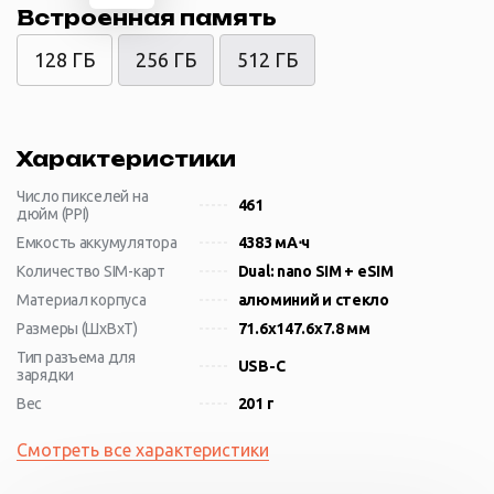
Встроенная память
128 ГБ
256 ГБ
512 ГБ
Характеристики
Число пикселей на
461
дюйм (PPI)
Емкость аккумулятора
4383 мА⋅ч
Количество SIM-карт
Dual: nano SIM + eSIM
Материал корпуса
алюминий и стекло
Размеры (ШxВxТ)
71.6x147.6x7.8 мм
Тип разъема для
USB-C
зарядки
Вес
201 г
Смотреть все характеристики