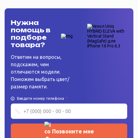
Нужна
помощь в
подборе
товара?
Ответим на вопросы,
подскажем, чем
отличаются модели.
Поможем выбрать цвет/
размер памяти.
Введите номер телефона
*
Позвоните мне