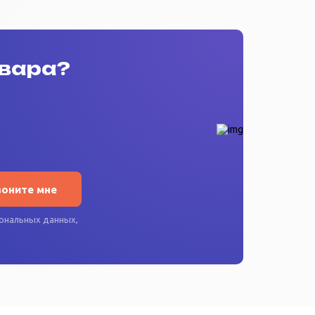
овара?
воните мне
ональных данных
,