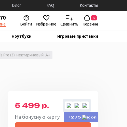
Блог
FAQ
Контакты
-70
0
мне
Войти
Избранное
Сравнить
Корзина
Ноутбуки
Игровые приставки
 Pro (3), нектариновый, A+
5 499 р.
На бонусную карту
+275