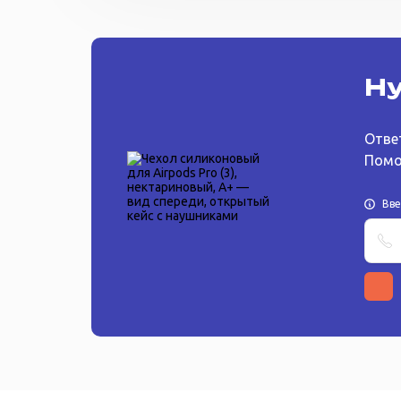
Ну
Отве
Помо
Вв