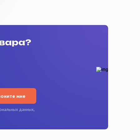
овара?
воните мне
ональных данных
,