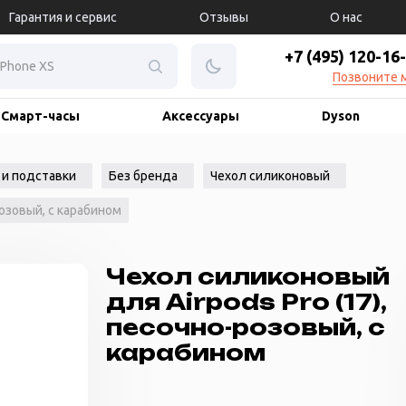
Гарантия и сервис
Отзывы
О нас
+7 (495) 120-16
Позвоните 
Смарт-часы
Аксессуары
Dyson
 и подставки
Без бренда
Чехол силиконовый
розовый, с карабином
Чехол силиконовый
для Airpods Pro (17),
песочно-розовый, с
карабином