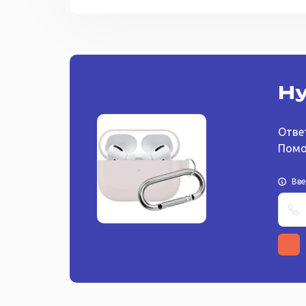
Ну
Отве
Помо
Вв