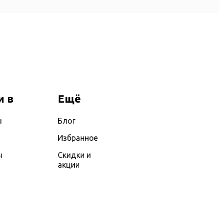
и в
Ещё
ы
Блог
Избранное
ы
Скидки и
акции
ы