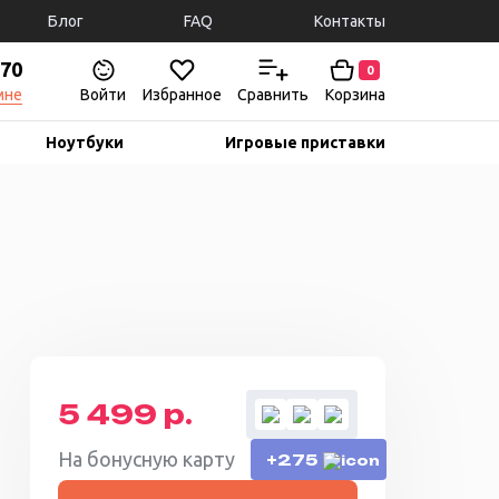
Блог
FAQ
Контакты
-70
0
мне
Войти
Избранное
Сравнить
Корзина
Ноутбуки
Игровые приставки
5 499 р.
На бонусную карту
+275