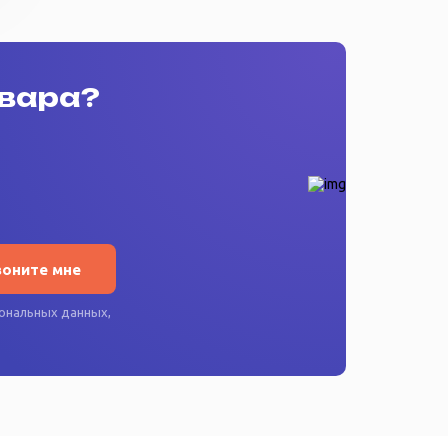
овара?
воните мне
ональных данных
,