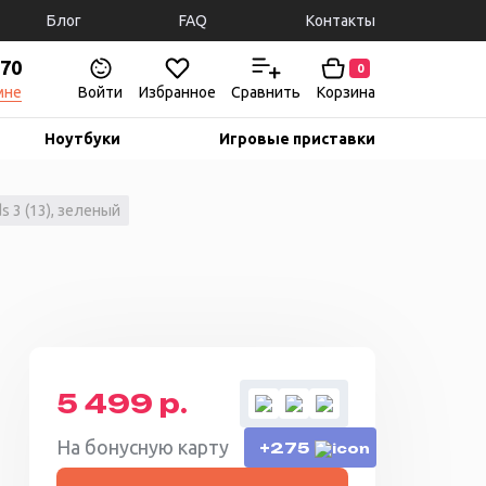
Блог
FAQ
Контакты
-70
0
мне
Войти
Избранное
Сравнить
Корзина
Ноутбуки
Игровые приставки
 3 (13), зеленый
5 499 р.
На бонусную карту
+275