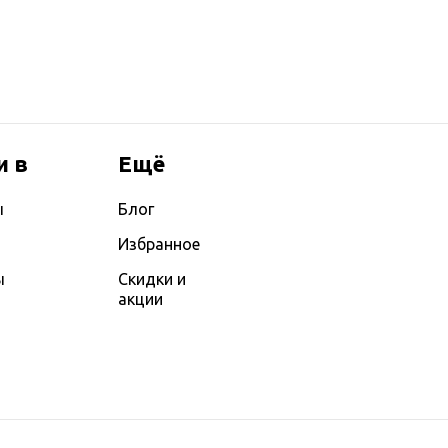
и в
Ещё
ы
Блог
Избранное
ы
Скидки и
акции
ы