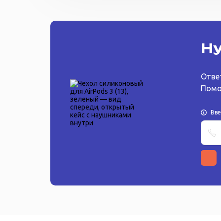
Ну
Отве
Помо
Вв