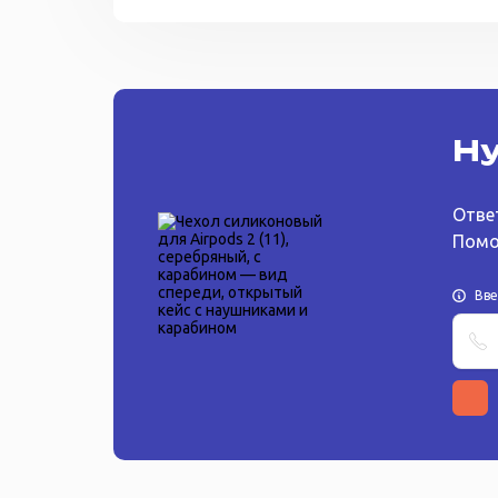
Ну
Отве
Помо
Вв