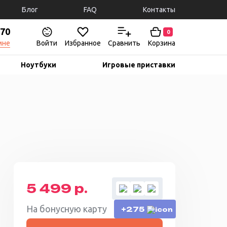
Блог
FAQ
Контакты
-70
0
мне
Войти
Избранное
Сравнить
Корзина
Ноутбуки
Игровые приставки
5 499 р.
На бонусную карту
+275