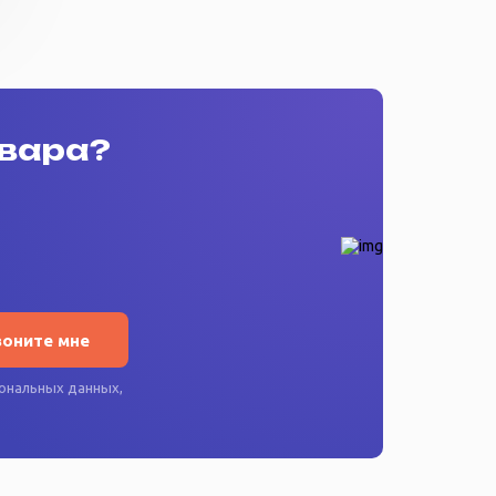
овара?
воните мне
ональных данных
,