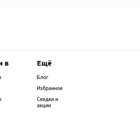
и в
Ещё
ы
Блог
Избранное
ы
Скидки и
акции
ы