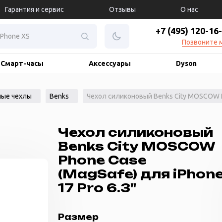
Гарантия и сервис
Отзывы
О нас
+7 (495) 120-16
Позвоните 
Смарт-часы
Аксессуары
Dyson
ые чехлы
Benks
Чехол силиконовый Benks City MOSCOW Ph
Чехол силиконовый
Benks City MOSCOW
Phone Case
(MagSafe) для iPhon
17 Pro 6.3"
Размер