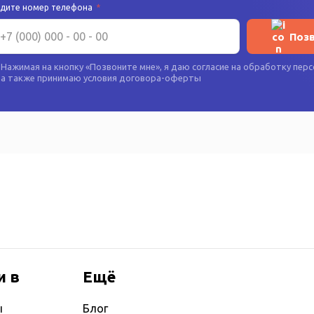
едите номер телефона
*
Поз
Нажимая на кнопку «
Позвоните мне
», я даю согласие на
обработку перс
а также принимаю условия
договора-оферты
и в
Ещё
ы
Блог