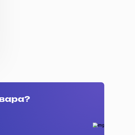
овара?