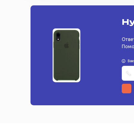
Ну
Отве
Помо
Вв