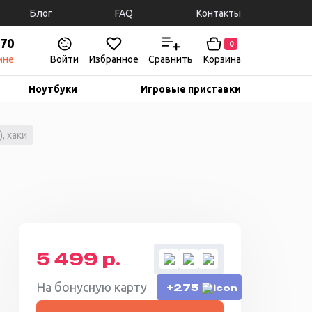
Блог
FAQ
Контакты
-70
0
мне
Войти
Избранное
Сравнить
Корзина
Ноутбуки
Игровые приставки
), хаки
5 499 р.
На бонусную карту
+275