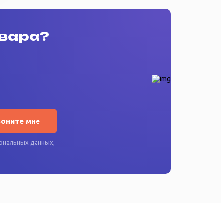
овара?
воните мне
ональных данных
,