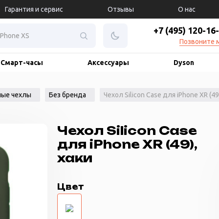
Гарантия и сервис
Отзывы
О нас
+7 (495) 120-16
Позвоните 
Смарт-часы
Аксессуары
Dyson
ые чехлы
Без бренда
Чехол Silicon Case для iPhone XR (49
Чехол Silicon Case
для iPhone XR (49),
хаки
Цвет