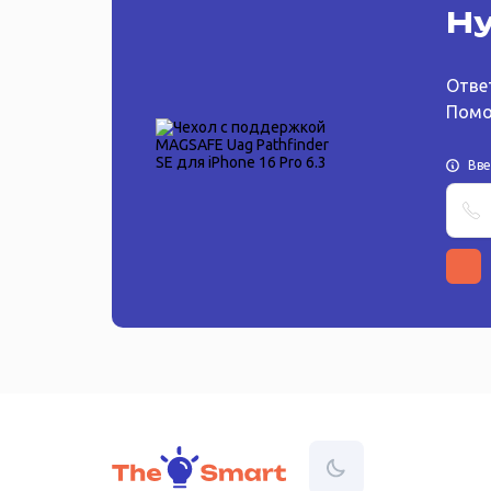
Ну
Отве
Помо
Вв