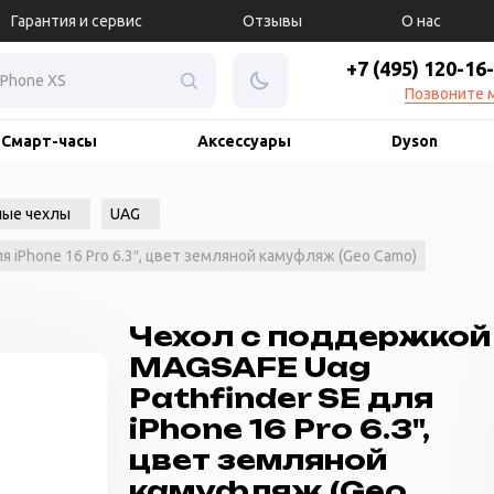
Гарантия и сервис
Отзывы
О нас
+7 (495) 120-16
Позвоните 
Смарт-часы
Аксессуары
Dyson
ые чехлы
UAG
 iPhone 16 Pro 6.3″, цвет земляной камуфляж (Geo Camo)
Чехол с поддержкой
MAGSAFE Uag
Pathfinder SE для
iPhone 16 Pro 6.3",
цвет земляной
камуфляж (Geo