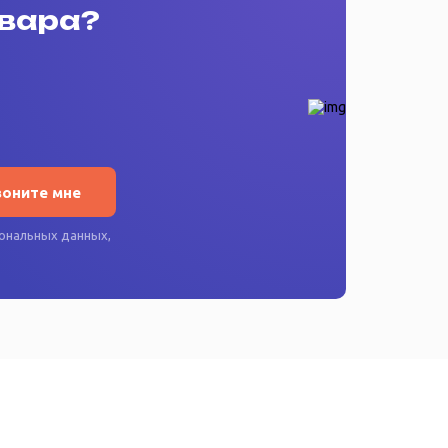
овара?
воните мне
ональных данных
,