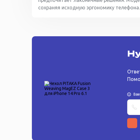
предпочитает лаконичные решения. Моде
сохраняя исходную эргономику телефона.
Ну
Отве
Помо
Вв