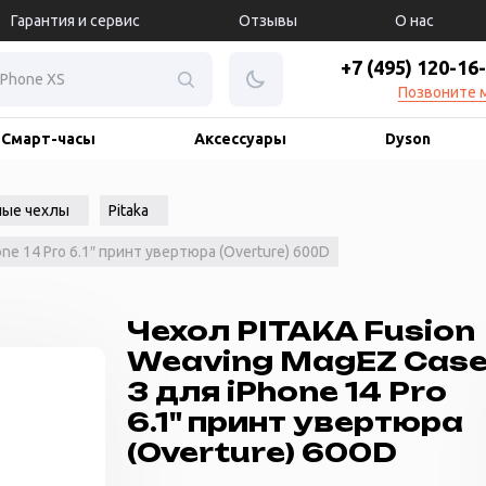
Гарантия и сервис
Отзывы
О нас
+7 (495) 120-16
Позвоните 
Смарт-часы
Аксессуары
Dyson
ые чехлы
Pitaka
ne 14 Pro 6.1″ принт увертюра (Overture) 600D
Чехол PITAKA Fusion
Weaving MagEZ Cas
3 для iPhone 14 Pro
6.1" принт увертюра
(Overture) 600D