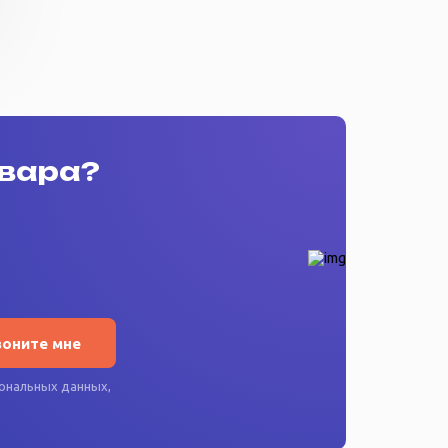
овара?
воните мне
ональных данных
,