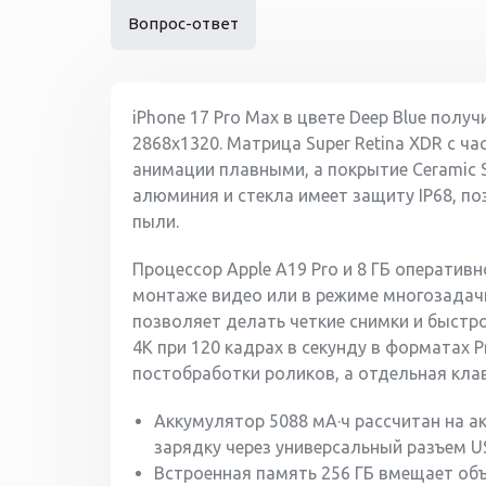
Вопрос-ответ
iPhone 17 Pro Max в цвете Deep Blue пол
2868x1320. Матрица Super Retina XDR с ч
анимации плавными, а покрытие Ceramic S
алюминия и стекла имеет защиту IP68, п
пыли.
Процессор Apple A19 Pro и 8 ГБ оператив
монтаже видео или в режиме многозадачн
позволяет делать четкие снимки и быстр
4K при 120 кадрах в секунду в форматах 
постобработки роликов, а отдельная клав
Аккумулятор 5088 мА·ч рассчитан на а
зарядку через универсальный разъем U
Встроенная память 256 ГБ вмещает об