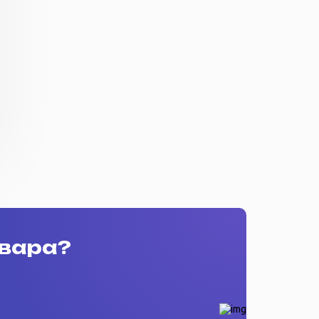
овара?