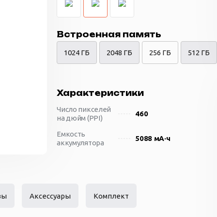
Встроенная память
1024 ГБ
2048 ГБ
256 ГБ
512 ГБ
Характеристики
Число пикселей
460
на дюйм (PPI)
Емкость
5088 мА·ч
аккумулятора
Количество SIM-
Dual eSIM
карт
Материал
алюминий и стекло
корпуса
вы
Аксессуары
Комплект
Размеры
78x163x9 мм
(ШxВxТ)