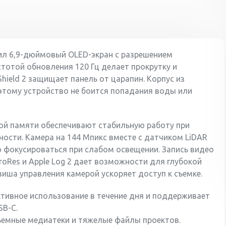
Тип разъема для
USB-C
зарядки
Вес
233 г
учил 6,9-дюймовый OLED-экран с разрешением
астотой обновления 120 Гц делает прокрутку и
hield 2 защищает панель от царапин. Корпус из
оэтому устройство не боится попадания воды или
ной памяти обеспечивают стабильную работу при
ости. Камера на 144 Мпикс вместе с датчиком LiDAR
о фокусироваться при слабом освещении. Запись видео
ProRes и Apple Log 2 дает возможности для глубокой
иша управления камерой ускоряет доступ к съемке.
ктивное использование в течение дня и поддерживает
SB-C.
ъемные медиатеки и тяжелые файлы проектов.