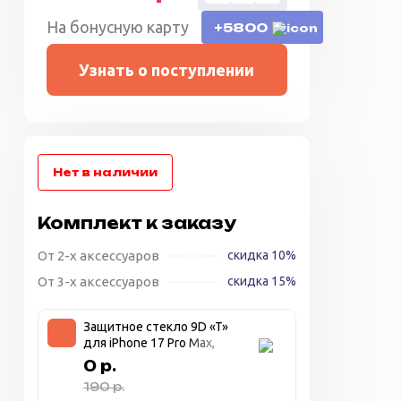
На бонусную карту
+5800
Узнать о поступлении
Комплект к заказу
От 2-х аксессуаров
скидка 10%
От 3-х аксессуаров
скидка 15%
Защитное стекло 9D «T»
для iPhone 17 Pro Max,
прозрачное + чёрная
0 р.
рамка
190 р.