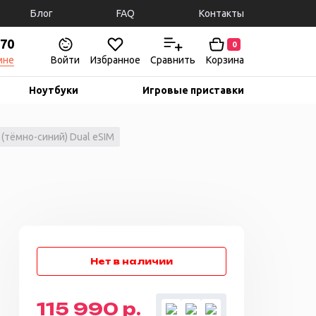
Блог
FAQ
Контакты
-70
0
мне
Войти
Избранное
Сравнить
Корзина
Ноутбуки
Игровые приставки
 (тёмно-синий) Dual eSIM
e
115 990 р.