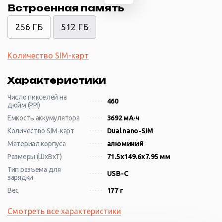
Встроенная память
256 ГБ
512 ГБ
Количество SIM-карт
Характеристики
Число пикселей на
460
дюйм (PPI)
Емкость аккумулятора
3692 мА·ч
Количество SIM-карт
Dual nano-SIM
Материал корпуса
алюминий
Размеры (ШxВxТ)
71.5x149.6x7.95 мм
Тип разъема для
USB-C
зарядки
Вес
177 г
Смотреть все характеристики