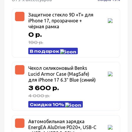
Защитное стекло 9D «T» для
iPhone 17, прозрачное +
чёрная рамка
0 р.
190 р.
В подарок
Чехол силиконовый Benks
Lucid Armor Case (MagSafe)
для iPhone 17 6.3″ Blue (синий)
3 600 р.
4 000 р.
Скидка 10%
Автомобильная зарядка
EnergEA AluDrive PD20+, USB-C