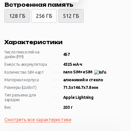
Встроенная память
128 ГБ
256 ГБ
512 ГБ
Характеристики
Число пикселей на
457
дюйм (PPI)
Емкость аккумулятора
4325 мА⋅ч
nano SIM+eSIM
Количество SIM-карт
Материал корпуса
алюминий и стекло
Размеры (ШxВxТ)
71.5x146.7x7.8 мм
Тип разъема для
Apple Lightning
зарядки
Вес
203 г
Смотреть все характеристики