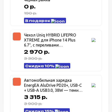
0 р.
190 р.
В подарок
Чехол Uniq HYBRID LIFEPRO
XTREME для iPhone 14 Plus
6.7″, с переливами
(IRIDESCENT)
2 970 р.
3 300 р.
Скидка 10%
Автомобильная зарядка
EnergEA AluDrive PD20+, USB-C
+ USB-A USB3.0, 38W — темно
серый (Gunmetal)
3 315 р.
3 900 р.
Скидка 15%