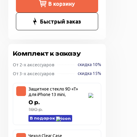
В корзину
Быстрый заказ
Комплект к заказу
От 2-х аксессуаров
скидка 10%
От 3-х аксессуаров
скидка 15%
Защитное стекло 9D «T»
для iPhone 13 mini,
прозрачное + чёрная
0 р.
рамка
190 р.
В подарок
Чехол Clear Case