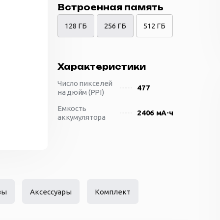
Встроенная память
128 ГБ
256 ГБ
512 ГБ
Характеристики
Число пикселей
477
на дюйм (PPI)
Емкость
2406 мА⋅ч
аккумулятора
Количество SIM-
Dual nano SIM
карт
Материал
алюминий и стекло
корпуса
Размеры
64.2x131.5x7.65 мм
вы
Аксессуары
Комплект
(ШxВxТ)
Тип разъема для
Apple Lightning
зарядки