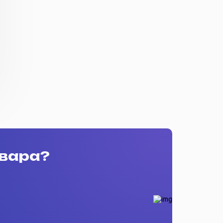
овара?