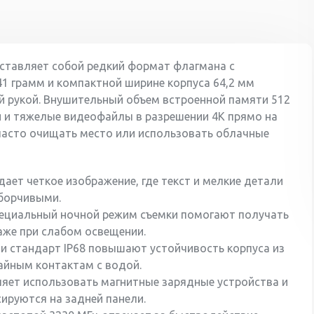
Вес
141 г
едставляет собой редкий формат флагмана с
41 грамм и компактной ширине корпуса 64,2 мм
й рукой. Внушительный объем встроенной памяти 512
й и тяжелые видеофайлы в разрешении 4K прямо на
часто очищать место или использовать облачные
ает четкое изображение, где текст и мелкие детали
борчивыми.
пециальный ночной режим съемки помогают получать
аже при слабом освещении.
d и стандарт IP68 повышают устойчивость корпуса из
айным контактам с водой.
яет использовать магнитные зарядные устройства и
сируются на задней панели.