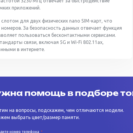
частотой 3230 МГц отвечает за быстродействие
мких приложений.
слотом для двух физических nano SIM-карт, что
 номеров. За безопасность данных отвечает функция
озволяет пользоваться бесконтактными сервисами.
ндарты связи, включая 5G и Wi-Fi 802.11ax,
нными в интернете.
жна помощь в подборе т
тим на вопросы, подскажем, чем отличаются модели.
жем выбрать цвет/размер памяти.
едите номер телефона
*