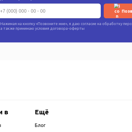
Поз
Нажимая на кнопку «
Позвоните мне
», я даю согласие на
обработку перс
а также принимаю условия
договора-оферты
и в
Ещё
ы
Блог